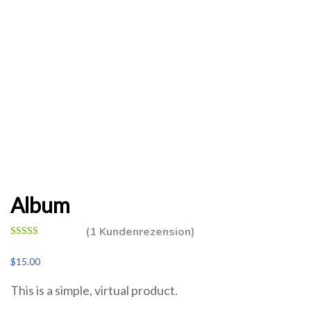
Album
(
1
Kundenrezension)
Bewertet mit
1
5.00
von 5,
$
15.00
basierend auf
Kundenbewertung
This is a simple, virtual product.