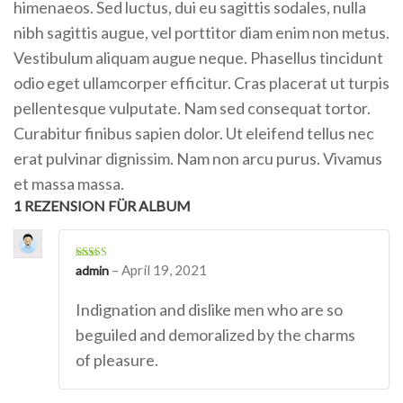
himenaeos. Sed luctus, dui eu sagittis sodales, nulla
nibh sagittis augue, vel porttitor diam enim non metus.
Vestibulum aliquam augue neque. Phasellus tincidunt
odio eget ullamcorper efficitur. Cras placerat ut turpis
pellentesque vulputate. Nam sed consequat tortor.
Curabitur finibus sapien dolor. Ut eleifend tellus nec
erat pulvinar dignissim. Nam non arcu purus. Vivamus
et massa massa.
1 REZENSION FÜR
ALBUM
Bewertet mit
–
April 19, 2021
admin
5
von 5
Indignation and dislike men who are so
beguiled and demoralized by the charms
of pleasure.