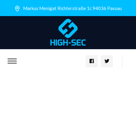
Markus Menigat Richterstraße 1c 94036 Passau