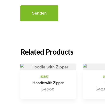
Related Products
Bewertet
Hoodie with Zipper
mit
4.00
von 5
$
45.00
$
42.