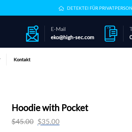
DETEKTEI FÜR PRIVATPERSO
E-Mail
T
eko@high-sec.com
Kontakt
Hoodie with Pocket
$
45.00
$
35.00
Ursprünglicher
Aktueller
Preis
Preis