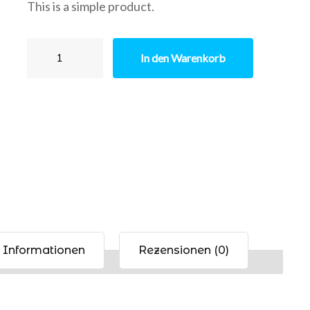
This is a simple product.
war:
ist:
$45.00
$35.00.
Hoodie
In den Warenkorb
with
Pocket
Menge
e Informationen
Rezensionen (0)