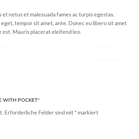
s et netus et malesuada fames ac turpis egestas.
s eget, tempor sit amet, ante. Donec eu libero sit amet
 est. Mauris placerat eleifend leo.
E WITH POCKET“
t.
Erforderliche Felder sind mit
*
markiert