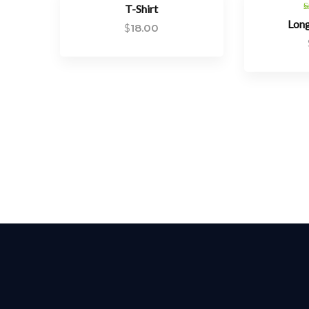
T-Shirt
Long
$
18.00