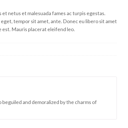
s et netus et malesuada fames ac turpis egestas.
s eget, tempor sit amet, ante. Donec eu libero sit amet
 est. Mauris placerat eleifend leo.
o beguiled and demoralized by the charms of