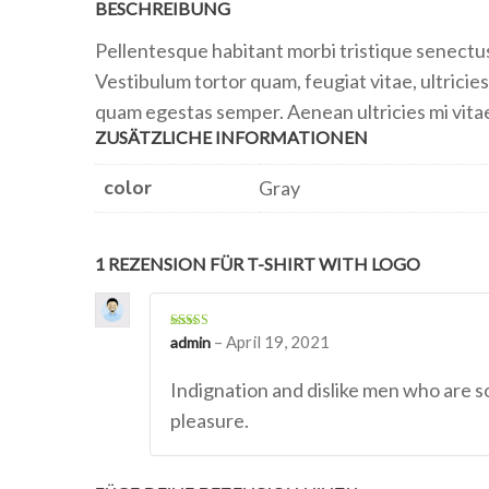
BESCHREIBUNG
Pellentesque habitant morbi tristique senectu
Vestibulum tortor quam, feugiat vitae, ultricie
quam egestas semper. Aenean ultricies mi vitae
ZUSÄTZLICHE INFORMATIONEN
color
Gray
1 REZENSION FÜR
T-SHIRT WITH LOGO
Bewertet
–
April 19, 2021
admin
mit
4
von
5
Indignation and dislike men who are s
pleasure.