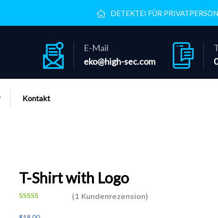
DETEKTEI FÜR PRIVATPERSO
E-Mail
T
eko@high-sec.com
Kontakt
T-Shirt with Logo
(
1
Kundenrezension)
Bewertet mit
1
4.00
von 5,
$
18.00