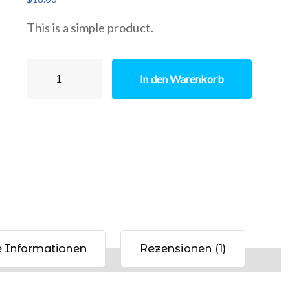
basierend auf
Kundenbewertung
This is a simple product.
T-
In den Warenkorb
Shirt
with
Logo
Menge
e Informationen
Rezensionen (1)